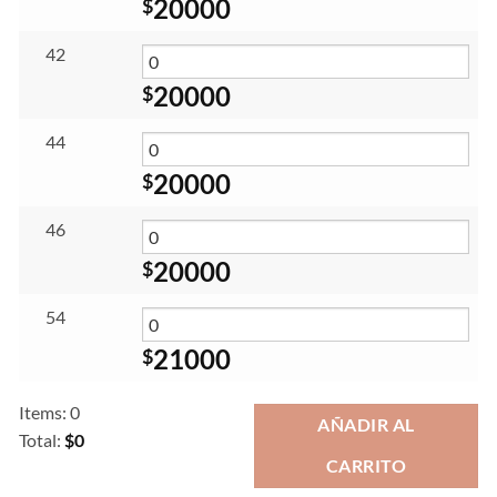
20000
$
42
20000
$
44
20000
$
46
20000
$
54
21000
$
Items
:
0
AÑADIR AL
Total
:
$0
CARRITO
0
Items.