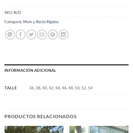
Your
total
SKU:
N/D
is
Categoría:
Mom y Recto Rígidos
$0
INFORMACIÓN ADICIONAL
TALLE
36, 38, 40, 42, 44, 46, 48, 50, 52, 54
PRODUCTOS RELACIONADOS