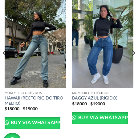
MOM Y RECTO RÍGIDOS
MOM Y RECTO RÍGIDOS
HAWAII (RECTO RIGIDO TIRO
BAGGY AZUL (RIGIDO)
MEDIO)
Rango
$
18000
-
$
19000
de
Rango
$
18000
-
$
19000
precios:
de
desde
precios:
BUY VIA WHATSAPP
$18000
desde
BUY VIA WHATSAPP
hasta
$18000
$19000
hasta
$19000