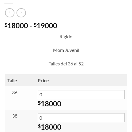
Rango
18000
-
19000
$
$
de
Rígido
precios:
desde
Mom Juvenil
$18000
hasta
Talles del 36 al 52
$19000
Talle
Price
36
18000
$
38
18000
$