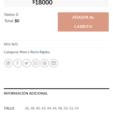
18000
$
Items
:
0
AÑADIR AL
Total
:
$0
CARRITO
0
Items.
Your
total
SKU:
N/D
is
Categoría:
Mom y Recto Rígidos
$0
INFORMACIÓN ADICIONAL
TALLE
36, 38, 40, 42, 44, 46, 48, 50, 52, 54