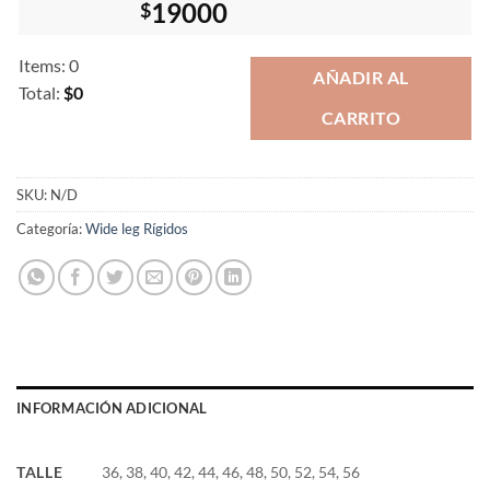
19000
$
Items
:
0
AÑADIR AL
Total
:
$0
CARRITO
0
Items.
Your
total
SKU:
N/D
is
Categoría:
Wide leg Rígidos
$0
INFORMACIÓN ADICIONAL
TALLE
36, 38, 40, 42, 44, 46, 48, 50, 52, 54, 56