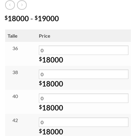
Rango
18000
-
19000
$
$
de
precios:
Talle
Price
desde
$18000
36
hasta
18000
$
$19000
38
18000
$
40
18000
$
42
18000
$