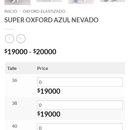
INICIO
/
OXFORD ELASTIZADO
SUPER OXFORD AZUL NEVADO
Rango
19000
-
20000
$
$
de
precios:
Talle
Price
desde
$19000
36
hasta
19000
$
$20000
38
19000
$
40