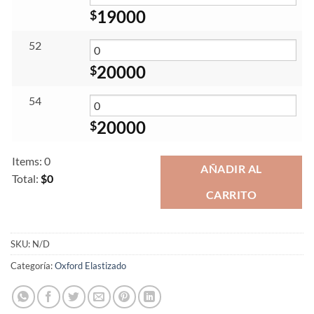
19000
$
52
20000
$
54
20000
$
Items
:
0
AÑADIR AL
Total
:
$0
CARRITO
0
Items.
Your
total
SKU:
N/D
is
Categoría:
Oxford Elastizado
$0