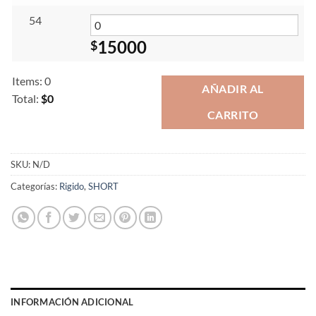
54
15000
$
Items
:
0
AÑADIR AL
Total
:
$0
CARRITO
0
Items.
Your
total
SKU:
N/D
is
Categorías:
Rigido
,
SHORT
$0
INFORMACIÓN ADICIONAL