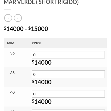
MAR VERDE ( SHORT RÍGIDO)
Rango
14000
-
15000
$
$
de
precios:
Talle
Price
desde
$14000
36
hasta
14000
$
$15000
38
14000
$
40
14000
$