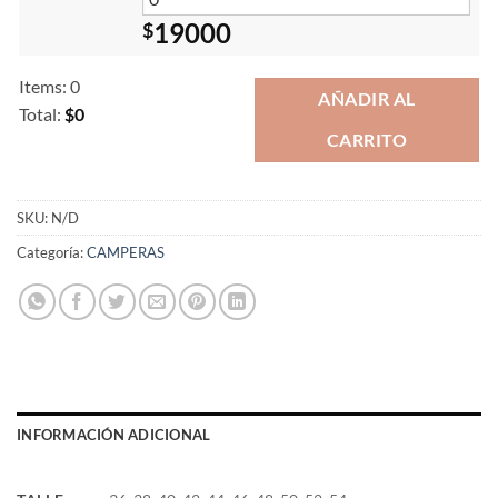
19000
$
Items
:
0
AÑADIR AL
Total
:
$0
CARRITO
0
Items.
Your
total
SKU:
N/D
is
Categoría:
CAMPERAS
$0
INFORMACIÓN ADICIONAL