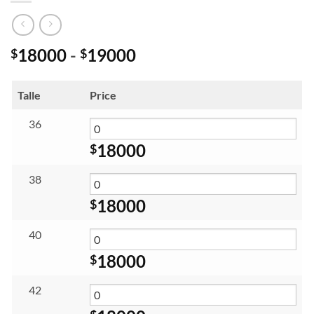
Rango
18000
-
19000
$
$
de
precios:
Talle
Price
desde
$18000
36
hasta
18000
$
$19000
38
18000
$
40
18000
$
42