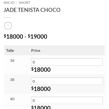
INICIO
/
SHORT
JADE TENISTA CHOCO
Rango
18000
-
19000
$
$
de
precios:
Talle
Price
desde
$18000
36
hasta
18000
$
$19000
38
18000
$
40
18000
$