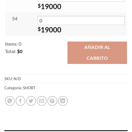
19000
$
54
19000
$
Items
:
0
AÑADIR AL
Total
:
$0
CARRITO
0
Items.
Your
total
SKU:
N/D
is
Categoría:
SHORT
$0