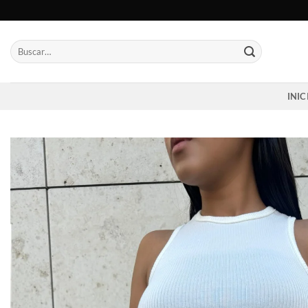
Saltar
al
contenido
Buscar
por:
INIC