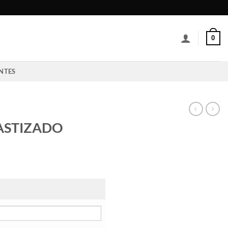
0
NTES
ASTIZADO
ngo
ecios:
sde
6000
sta