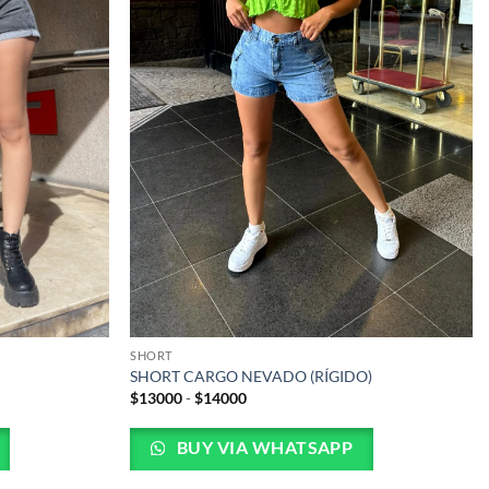
SHORT
SHORT CARGO NEVADO (RÍGIDO)
Rango
$
13000
-
$
14000
de
precios:
desde
BUY VIA WHATSAPP
$13000
hasta
$14000