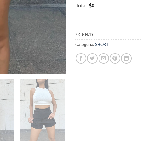
Total
:
$0
0
Items.
Your
total
SKU:
N/D
is
Categoría:
SHORT
$0