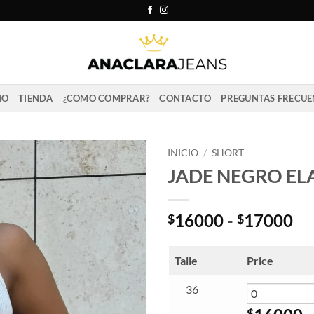
IO
TIENDA
¿COMO COMPRAR?
CONTACTO
PREGUNTAS FRECUE
INICIO
/
SHORT
JADE NEGRO EL
Ra
16000
-
17000
$
$
de
pr
Talle
Price
de
$1
36
ha
$