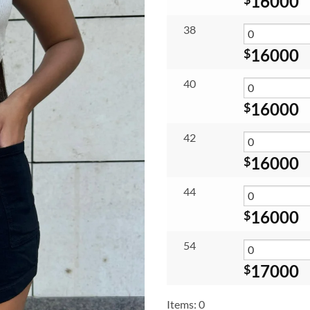
16000
$1
38
16000
$
40
16000
$
42
16000
$
44
16000
$
54
17000
$
Items
:
0