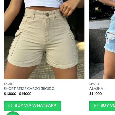
SHORT
SHORT
SHORT BEIGE CARGO (RÍGIDO)
ALASKA
Rango
$
13000
-
$
14000
$
14000
de
precios:
desde
BUY VIA WHATSAPP
BUY V
$13000
hasta
$14000