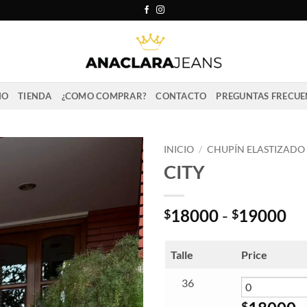
IO
TIENDA
¿COMO COMPRAR?
CONTACTO
PREGUNTAS FRECUE
INICIO
/
CHUPÍN ELASTIZADO
CITY
Ra
18000
-
19000
$
$
de
pr
Talle
Price
de
$1
36
ha
$