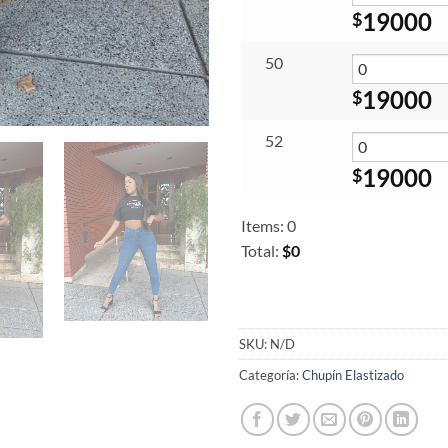
19000
$
50
19000
$
52
19000
$
Items
:
0
Total
:
$0
0
Items.
Your
total
SKU:
N/D
is
Categoría:
Chupín Elastizado
$0