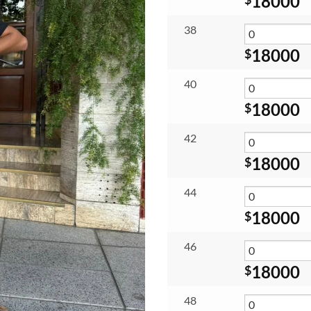
18000
$1
38
18000
$
40
18000
$
42
18000
$
44
18000
$
46
18000
$
48