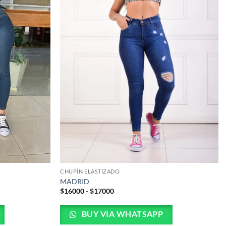
CHUPÍN ELASTIZADO
MADRID
Rango
$
16000
-
$
17000
de
precios:
desde
BUY VIA WHATSAPP
$16000
hasta