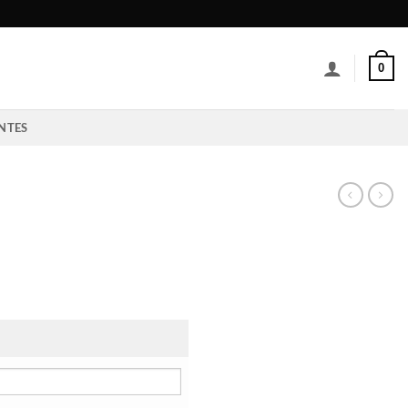
0
NTES
ngo
ecios:
sde
8000
sta