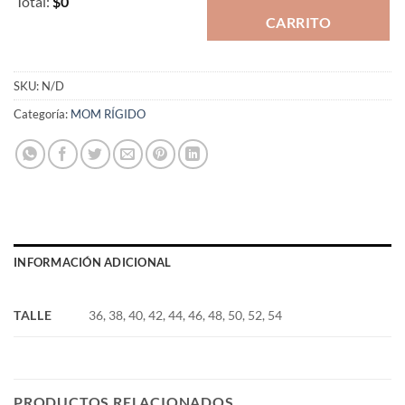
Total
:
$0
CARRITO
0
Items.
Your
total
SKU:
N/D
is
Categoría:
MOM RÍGIDO
$0
INFORMACIÓN ADICIONAL
TALLE
36, 38, 40, 42, 44, 46, 48, 50, 52, 54
PRODUCTOS RELACIONADOS