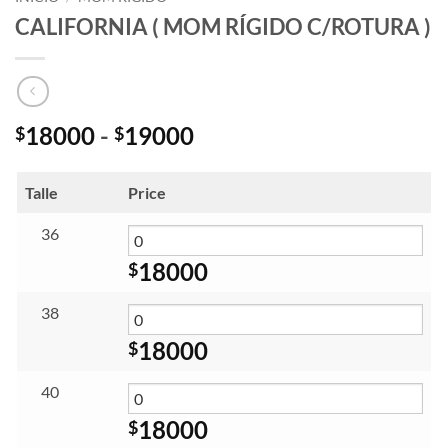
CALIFORNIA ( MOM RÍGIDO C/ROTURA )
Rango
18000
-
19000
$
$
de
precios:
Talle
Price
desde
$18000
36
hasta
18000
$
$19000
38
18000
$
40
18000
$